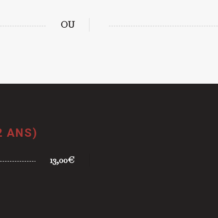
OU
2 ANS)
13,00€